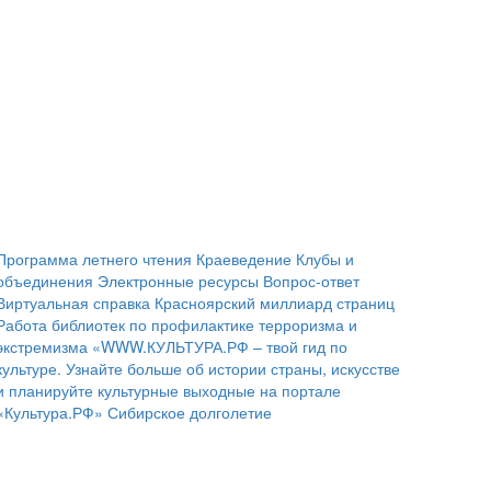
Программа летнего чтения
Краеведение
Клубы и
объединения
Электронные ресурсы
Вопрос-ответ
Виртуальная справка
Красноярский миллиард страниц
Работа библиотек по профилактике терроризма и
экстремизма
«WWW.КУЛЬТУРА.РФ – твой гид по
культуре. Узнайте больше об истории страны, искусстве
и планируйте культурные выходные на портале
«Культура.РФ»
Сибирское долголетие