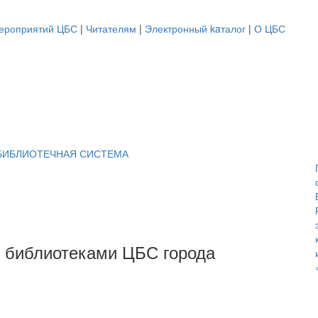
ероприятий ЦБС
|
Читателям
|
Электронный kaталог
|
О ЦБС
г библиотеками ЦБС города