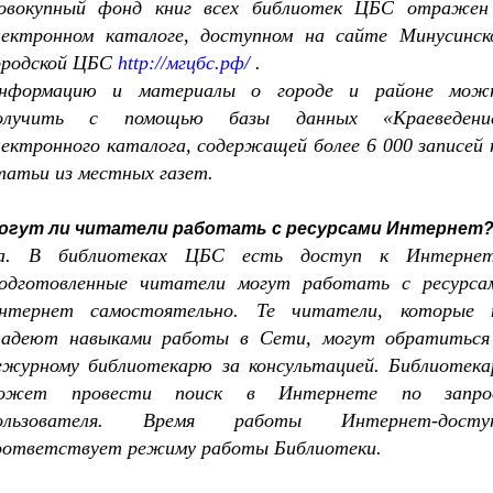
овокупный фонд книг всех библиотек ЦБС отражен
лектронном каталоге, доступном на сайте Минусинск
ородской ЦБС
http://мгцбс.рф/
.
нформацию и материалы о городе и районе мож
олучить с помощью базы данных «Краеведени
лектронного каталога, содержащей более 6 000 записей 
татьи из местных газет.
огут ли читатели работать с ресурсами Интернет
а. В библиотеках ЦБС есть доступ к Интернет
одготовленные читатели могут работать с ресурса
нтернет самостоятельно. Те читатели, которые 
ладеют навыками работы в Сети, могут обратиться
ежурному библиотекарю за консультацией. Библиотека
ожет провести поиск в Интернете по запро
ользователя. Время работы Интернет-досту
оответствует режиму работы Библиотеки.