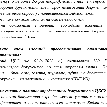
есяц (но не более 2-х раз подряд), если на них нет спроса 
тороны других читателей. Срок пользования документа
овышенного спроса устанавливается Библиотекой.
 читальном зале издания на дом не выдаются.
сли документы утрачены, необходимо заменить 
авноценными или внести рыночную стоимость докумен
а сегодняшний день.
акие виды изданий предоставляют библиоте
итателям?
онд ЦБС (на 01.01.2020 г.) составляет 360 7
кземпляров документов по всем отраслям знаний. Э
ниги,
брошюры, газеты, журналы, аудио и видеокассет
окументы на электронных носителях (CD/DVD).
ак узнать о наличии определенных документов в ЦБС?
 наличии документов в фонде
можно узнать с помощ
лфавитного и систематического каталогов Библиотек