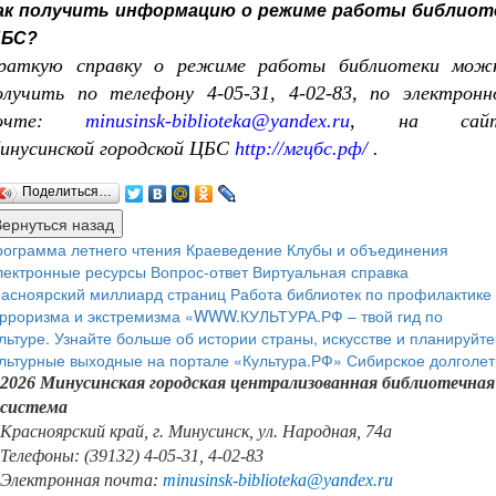
ак получить информацию о режиме работы библиот
ЦБС?
раткую справку о режиме работы библиотеки мож
олучить по телефону 4-05-31, 4-02-83,
по электронн
очте:
minusinsk-biblioteka@yandex.ru
,
на сай
инусинской городской ЦБС
http://мгцбс.рф/
.
Поделиться…
ограмма летнего чтения
Краеведение
Клубы и объединения
лектронные ресурсы
Вопрос-ответ
Виртуальная справка
расноярский миллиард страниц
Работа библиотек по профилактике
рроризма и экстремизма
«WWW.КУЛЬТУРА.РФ – твой гид по
льтуре. Узнайте больше об истории страны, искусстве и планируйте
льтурные выходные на портале «Культура.РФ»
Сибирское долголет
2026 Минусинская городская централизованная библиотечная
система
Красноярский край, г. Минусинск, ул. Народная, 74а
Телефоны: (39132) 4-05-31, 4-02-83
Электронная почта:
minusinsk
-
biblioteka
@
yandex
.
ru