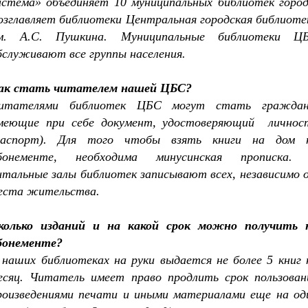
истема» объединяет 10 муниципальных библиотек город
озглавляет библиотеки Центральная городская библиоте
м. А.С. Пушкина. Муниципальные библиотеки Ц
бслуживают все группы населения.
ак стать читателем нашей ЦБС?
итателями библиотек ЦБС могут стать граждан
меющие при себе документ, удостоверяющий
личнос
паспорт). Для того чтобы взять книги на дом 
бонементе, необходима минусинская прописка.
итальные залы библиотек записывают всех, независимо 
еста жительства.
колько изданий и на какой срок можно получить 
бонементе?
 наших библиотеках на руки выдается не более 5 книг 
есяц. Читатель имеет право продлить срок пользован
роизведениями печати и иными материалами еще на од