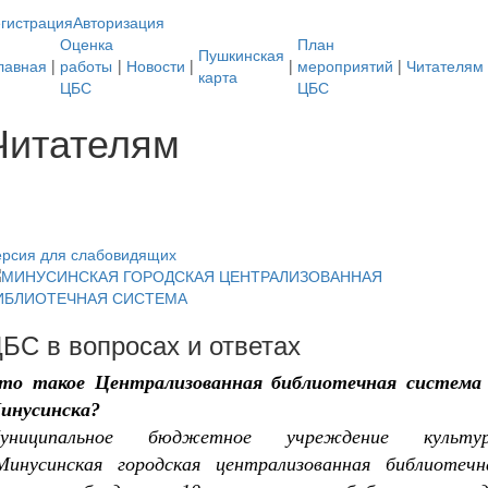
гистрация
Авторизация
Оценка
План
Пушкинская
лавная
|
работы
|
Новости
|
|
мероприятий
|
Читателям
карта
ЦБС
ЦБС
Читателям
ерсия для слабовидящих
БС в вопросах и ответах
то такое Централизованная библиотечная система 
инусинска?
униципальное бюджетное учреждение культу
Минусинская городская централизованная библиотечн