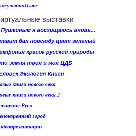
онсультанПлюс
иртуальные выставки
Пушкиным я восхищаюсь вновь...
равит бал повсюду цвет зеленый
имфония красок русской природы
то земля твоя и моя ЦДБ
еловек Экология Книги
овые книги нового века
овые книги нового века 2
рещение Руси
епокоренный город
идеопрезентации