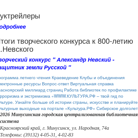
уктрейлеры
одробнее
тоги творческого конкурса к 800-летию
.Невского
ворческий конкурс " Александр Невский -
ащитник земли Русской "
ограмма летнего чтения
Краеведение
Клубы и объединения
лектронные ресурсы
Вопрос-ответ
Виртуальная справка
расноярский миллиард страниц
Работа библиотек по профилактике
рроризма и экстремизма
«WWW.КУЛЬТУРА.РФ – твой гид по
льтуре. Узнайте больше об истории страны, искусстве и планируйте
льтурные выходные на портале «Культура.РФ»
Сибирское долголет
2026 Минусинская городская централизованная библиотечная
система
Красноярский край, г. Минусинск, ул. Народная, 74а
Телефоны: (39132) 4-05-31, 4-02-83