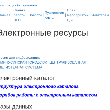
гистрация
Авторизация
Оценка
План
Пушкинская
лавная
|
работы
|
Новости
|
|
мероприятий
|
Читателям
карта
ЦБС
ЦБС
Электронные ресурсы
ерсия для слабовидящих
лектронный каталог
труктура электронного каталога
орядок работы с электронным каталогом
азы данных