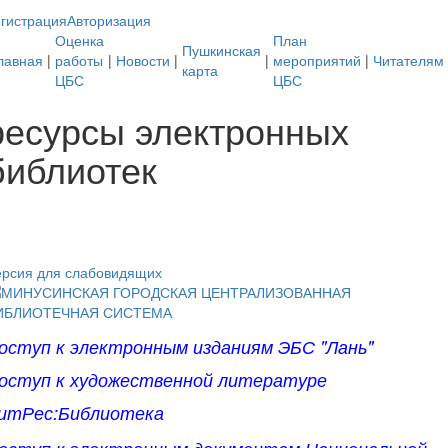
гистрация
Авторизация
Оценка
План
Пушкинская
лавная
|
работы
|
Новости
|
|
мероприятий
|
Читателям
карта
ЦБС
ЦБС
ресурсы электронных
библиотек
ерсия для слабовидящих
оступ к электронным изданиям ЭБС "Лань"
оступ к художественной литературе
итРес:Библиотека