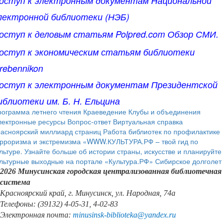
оступ к электронным документам Национальной
лектронной библиотеки (НЭБ)
оступ к деловым статьям Polpred.com Обзор СМИ.
оступ к экономическим статьям библиотеки
rebennikon
оступ к электронным документам Президентской
иблиотеки им. Б. Н. Ельцина
ограмма летнего чтения
Краеведение
Клубы и объединения
лектронные ресурсы
Вопрос-ответ
Виртуальная справка
расноярский миллиард страниц
Работа библиотек по профилактике
рроризма и экстремизма
«WWW.КУЛЬТУРА.РФ – твой гид по
льтуре. Узнайте больше об истории страны, искусстве и планируйте
льтурные выходные на портале «Культура.РФ»
Сибирское долголет
2026 Минусинская городская централизованная библиотечная
система
Красноярский край, г. Минусинск, ул. Народная, 74а
Телефоны: (39132) 4-05-31, 4-02-83
Электронная почта:
minusinsk
-
biblioteka
@
yandex
.
ru