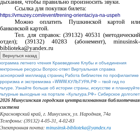
дыхания, чтобы правильно произносить звуки.
Ссылка для покупки билета:
https://vmuzey.com/event/trening-orientaciya-na-uspeh
Можно оплатить Пушкинской картой или
банковской картой.
Тел. для справок: (39132) 40531 (методический
отдел); (39132) 40283 (абонемент), minusinsk-
biblioteka@yandex.ru
ограмма летнего чтения
Краеведение
Клубы и объединения
лектронные ресурсы
Вопрос-ответ
Виртуальная справка
расноярский миллиард страниц
Работа библиотек по профилактике
рроризма и экстремизма
«WWW.КУЛЬТУРА.РФ – твой гид по
льтуре. Узнайте больше об истории страны, искусстве и планируйте
льтурные выходные на портале «Культура.РФ»
Сибирское долголет
2026 Минусинская городская централизованная библиотечная
система
Красноярский край, г. Минусинск, ул. Народная, 74а
Телефоны: (39132) 4-05-31, 4-02-83
Электронная почта:
minusinsk
-
biblioteka
@
yandex
.
ru