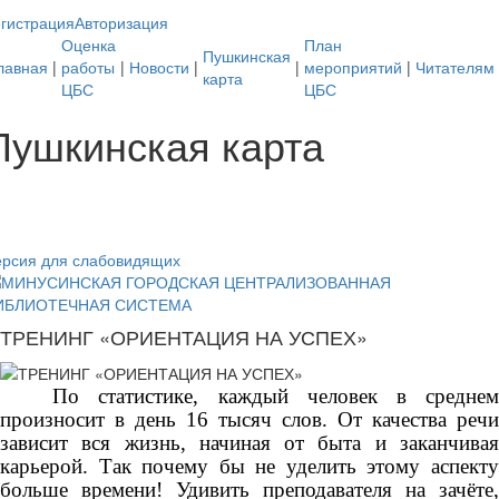
гистрация
Авторизация
Оценка
План
Пушкинская
лавная
|
работы
|
Новости
|
|
мероприятий
|
Читателям
карта
ЦБС
ЦБС
Пушкинская карта
ерсия для слабовидящих
ТРЕНИНГ «ОРИЕНТАЦИЯ НА УСПЕХ»
По статистике, каждый человек в среднем
произносит в день 16 тысяч слов. От качества речи
зависит вся жизнь, начиная от быта и заканчивая
карьерой. Так почему бы не уделить этому аспекту
больше времени! Удивить преподавателя на зачёте,