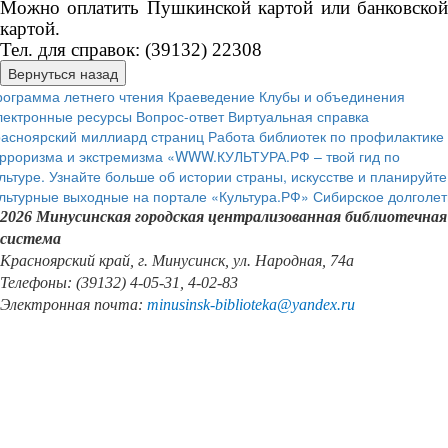
Можно оплатить Пушкинской картой или банковской
картой.
Тел. для справок: (39132) 22308
ограмма летнего чтения
Краеведение
Клубы и объединения
лектронные ресурсы
Вопрос-ответ
Виртуальная справка
расноярский миллиард страниц
Работа библиотек по профилактике
рроризма и экстремизма
«WWW.КУЛЬТУРА.РФ – твой гид по
льтуре. Узнайте больше об истории страны, искусстве и планируйте
льтурные выходные на портале «Культура.РФ»
Сибирское долголет
2026 Минусинская городская централизованная библиотечная
система
Красноярский край, г. Минусинск, ул. Народная, 74а
Телефоны: (39132) 4-05-31, 4-02-83
Электронная почта:
minusinsk
-
biblioteka
@
yandex
.
ru