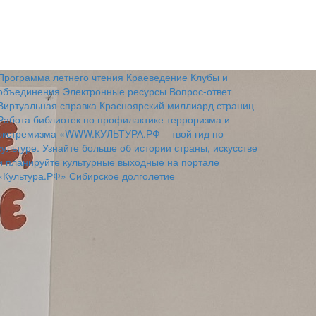
Программа летнего чтения
Краеведение
Клубы и
объединения
Электронные ресурсы
Вопрос-ответ
Виртуальная справка
Красноярский миллиард страниц
Работа библиотек по профилактике терроризма и
экстремизма
«WWW.КУЛЬТУРА.РФ – твой гид по
культуре. Узнайте больше об истории страны, искусстве
и планируйте культурные выходные на портале
«Культура.РФ»
Сибирское долголетие