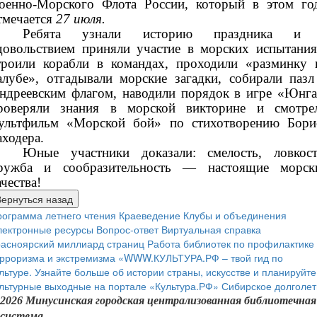
оенно-Морского Флота России, который в этом го
тмечается
27 июля.
Ребята узнали историю праздника и
довольствием приняли участие в морских испытания
троили корабли в командах, проходили «разминку 
алубе», отгадывали морские загадки, собирали пазл
ндреевским флагом, наводили порядок в игре «Юнга
роверяли знания в морской викторине и смотре
ультфильм «Морской бой» по стихотворению Бори
аходера.
Юные участники доказали: смелость, ловкост
ружба и сообразительность — настоящие морск
ачества!
ограмма летнего чтения
Краеведение
Клубы и объединения
лектронные ресурсы
Вопрос-ответ
Виртуальная справка
расноярский миллиард страниц
Работа библиотек по профилактике
рроризма и экстремизма
«WWW.КУЛЬТУРА.РФ – твой гид по
льтуре. Узнайте больше об истории страны, искусстве и планируйте
льтурные выходные на портале «Культура.РФ»
Сибирское долголет
2026 Минусинская городская централизованная библиотечная
система