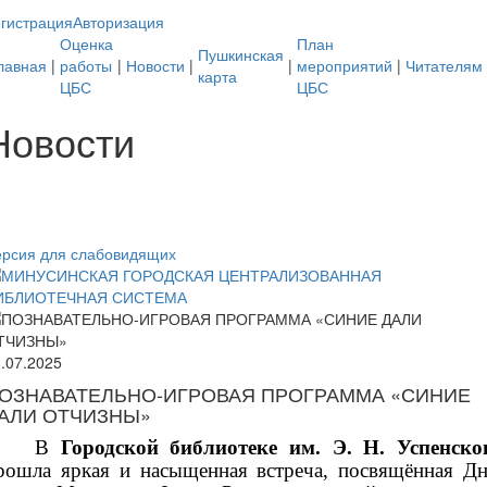
гистрация
Авторизация
Оценка
План
Пушкинская
лавная
|
работы
|
Новости
|
|
мероприятий
|
Читателям
карта
ЦБС
ЦБС
Новости
ерсия для слабовидящих
8.07.2025
ОЗНАВАТЕЛЬНО-ИГРОВАЯ ПРОГРАММА «СИНИЕ
АЛИ ОТЧИЗНЫ»
В
Городской библиотеке им. Э. Н. Успенско
рошла яркая и насыщенная встреча, посвящённая Д