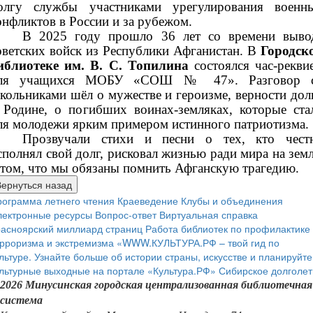
олгу службы участниками урегулирования военн
онфликтов в России и за рубежом.
В 2025 году прошло 36 лет со времени выво
оветских войск из Республики Афганистан. В
Городск
иблиотеке им. В. С. Топилина
состоялся час-рекви
ля учащихся МОБУ «СОШ № 47». Разговор 
кольниками шёл о мужестве и героизме, верности дол
 Родине, о погибших воинах-земляках, которые ста
ля молодежи ярким примером истинного патриотизма.
Прозвучали стихи и песни о тех, кто чест
сполнял свой долг, рисковал жизнью ради мира на земл
 том, что мы обязаны помнить Афганскую трагедию.
ограмма летнего чтения
Краеведение
Клубы и объединения
лектронные ресурсы
Вопрос-ответ
Виртуальная справка
расноярский миллиард страниц
Работа библиотек по профилактике
рроризма и экстремизма
«WWW.КУЛЬТУРА.РФ – твой гид по
льтуре. Узнайте больше об истории страны, искусстве и планируйте
льтурные выходные на портале «Культура.РФ»
Сибирское долголет
2026 Минусинская городская централизованная библиотечная
система