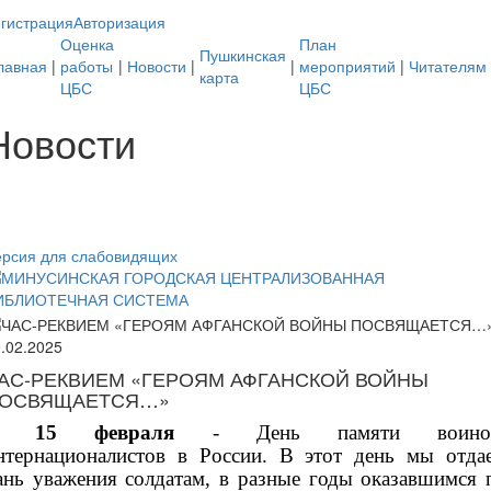
гистрация
Авторизация
Оценка
План
Пушкинская
лавная
|
работы
|
Новости
|
|
мероприятий
|
Читателям
карта
ЦБС
ЦБС
Новости
ерсия для слабовидящих
0.02.2025
АС-РЕКВИЕМ «ГЕРОЯМ АФГАНСКОЙ ВОЙНЫ
ОСВЯЩАЕТСЯ…»
15 февраля
- День памяти воино
нтернационалистов в России. В этот день мы отда
ань уважения солдатам, в разные годы оказавшимся 