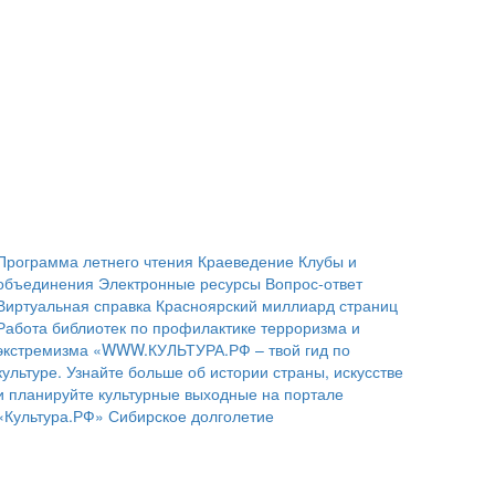
Программа летнего чтения
Краеведение
Клубы и
объединения
Электронные ресурсы
Вопрос-ответ
Виртуальная справка
Красноярский миллиард страниц
Работа библиотек по профилактике терроризма и
экстремизма
«WWW.КУЛЬТУРА.РФ – твой гид по
культуре. Узнайте больше об истории страны, искусстве
и планируйте культурные выходные на портале
«Культура.РФ»
Сибирское долголетие