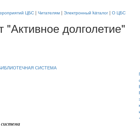
ероприятий ЦБС
|
Читателям
|
Электронный kaталог
|
О ЦБС
 "Активное долголетие"
 система