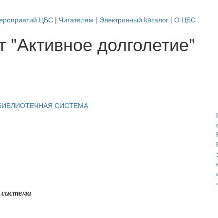
ероприятий ЦБС
|
Читателям
|
Электронный kaталог
|
О ЦБС
 "Активное долголетие"
 система