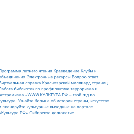
Программа летнего чтения
Краеведение
Клубы и
объединения
Электронные ресурсы
Вопрос-ответ
Виртуальная справка
Красноярский миллиард страниц
Работа библиотек по профилактике терроризма и
экстремизма
«WWW.КУЛЬТУРА.РФ – твой гид по
культуре. Узнайте больше об истории страны, искусстве
и планируйте культурные выходные на портале
«Культура.РФ»
Сибирское долголетие