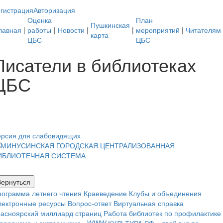
гистрация
Авторизация
Оценка
План
Пушкинская
лавная
|
работы
|
Новости
|
|
мероприятий
|
Читателям
карта
ЦБС
ЦБС
Писатели в библиотеках
ЦБС
ерсия для слабовидящих
ограмма летнего чтения
Краеведение
Клубы и объединения
лектронные ресурсы
Вопрос-ответ
Виртуальная справка
расноярский миллиард страниц
Работа библиотек по профилактике