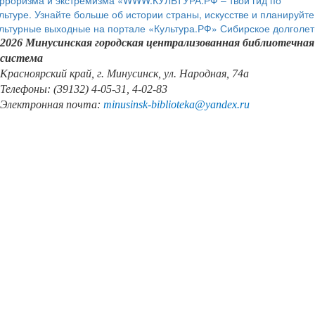
рроризма и экстремизма
«WWW.КУЛЬТУРА.РФ – твой гид по
льтуре. Узнайте больше об истории страны, искусстве и планируйте
льтурные выходные на портале «Культура.РФ»
Сибирское долголет
2026 Минусинская городская централизованная библиотечная
система
Красноярский край, г. Минусинск, ул. Народная, 74а
Телефоны: (39132) 4-05-31, 4-02-83
Электронная почта:
minusinsk
-
biblioteka
@
yandex
.
ru