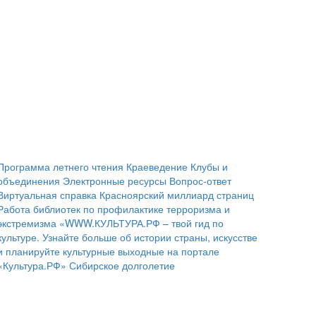
Программа летнего чтения
Краеведение
Клубы и
объединения
Электронные ресурсы
Вопрос-ответ
Виртуальная справка
Красноярский миллиард страниц
Работа библиотек по профилактике терроризма и
экстремизма
«WWW.КУЛЬТУРА.РФ – твой гид по
культуре. Узнайте больше об истории страны, искусстве
и планируйте культурные выходные на портале
«Культура.РФ»
Сибирское долголетие