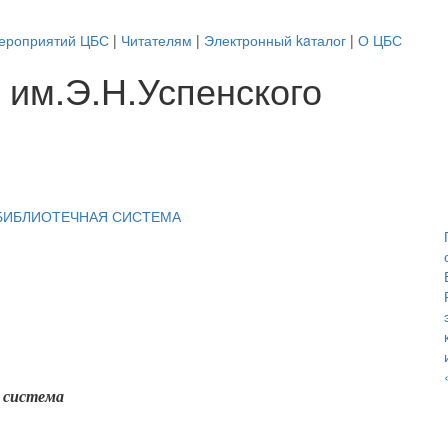
ероприятий ЦБС
|
Читателям
|
Электронный kaталог
|
О ЦБС
 им.Э.Н.Успенского
 система