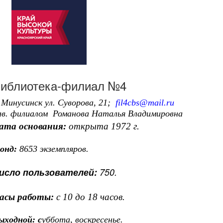
иблиотека-филиал №4
. Минусинск ул. Суворова, 21;
fil4cbs@mail.ru
ав. филиалом
Романова Наталья Владимировна
ата основания:
открыта 1972 г.
онд:
8653 экземпляров.
исло пользователей:
750.
асы работы:
с 10 до 18 часов.
ыходной: с
уббота, воскресенье.