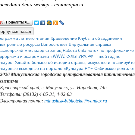
оследний день месяца - санитарный.
Поделиться…
ограмма летнего чтения
Краеведение
Клубы и объединения
лектронные ресурсы
Вопрос-ответ
Виртуальная справка
расноярский миллиард страниц
Работа библиотек по профилактике
рроризма и экстремизма
«WWW.КУЛЬТУРА.РФ – твой гид по
льтуре. Узнайте больше об истории страны, искусстве и планируйте
льтурные выходные на портале «Культура.РФ»
Сибирское долголет
2026 Минусинская городская централизованная библиотечная
система
Красноярский край, г. Минусинск, ул. Народная, 74а
Телефоны: (39132) 4-05-31, 4-02-83
Электронная почта:
minusinsk
-
biblioteka
@
yandex
.
ru