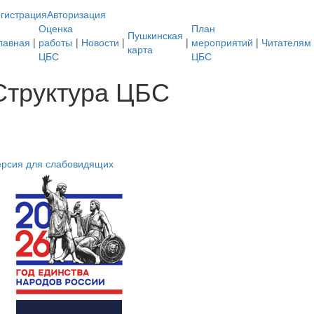
гистрация
Авторизация
Оценка
План
Пушкинская
лавная
|
работы
|
Новости
|
|
мероприятий
|
Читателям
карта
ЦБС
ЦБС
Структура ЦБС
ерсия для слабовидящих