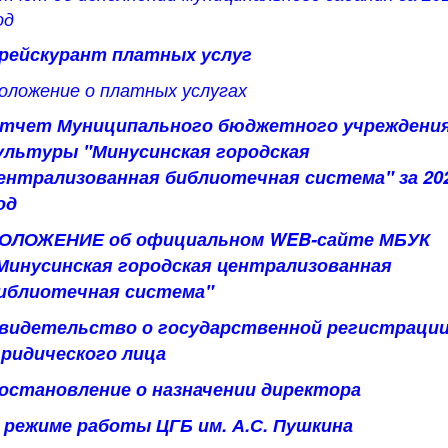
од
рейскурант платных услуг
оложение о платных услугах
тчет Муниципального бюджетного учреждени
ультуры "Минусинская городская
ентрализованная библиотечная система" за 20
од
ОЛОЖЕНИЕ об официальном WEB-сайте МБУК
Минусинская городская централизованная
иблиотечная система"
видетельство о государственной регистраци
ридического лица
остановление о назначении директора
 режиме работы ЦГБ им. А.С. Пушкина