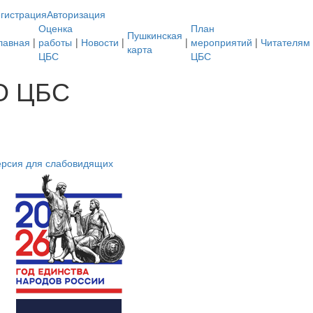
гистрация
Авторизация
Оценка
План
Пушкинская
лавная
|
работы
|
Новости
|
|
мероприятий
|
Читателям
карта
ЦБС
ЦБС
О ЦБС
ерсия для слабовидящих