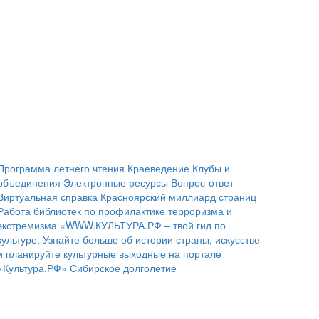
Программа летнего чтения
Краеведение
Клубы и
объединения
Электронные ресурсы
Вопрос-ответ
Виртуальная справка
Красноярский миллиард страниц
Работа библиотек по профилактике терроризма и
экстремизма
«WWW.КУЛЬТУРА.РФ – твой гид по
культуре. Узнайте больше об истории страны, искусстве
и планируйте культурные выходные на портале
«Культура.РФ»
Сибирское долголетие