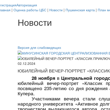
гистрация
Авторизация
лавная
|
Оценка работы ЦБС
|
Новости
|
Пушкинская карта
|
План м
Новости
Версия для слабовидящих
02.12.2024
ЮБИЛЕЙНЫЙ ВЕЧЕР-ПОРТРЕТ «КЛАССИК
28 ноября
в
Центральной городс
юбилейный вечер-портрет «Классик п
посвящено 235-летию со дня рождения
Купера.
Участниками вечера стали слуш
народного университета «Активное долг
творчеством выдающегося автора, ост