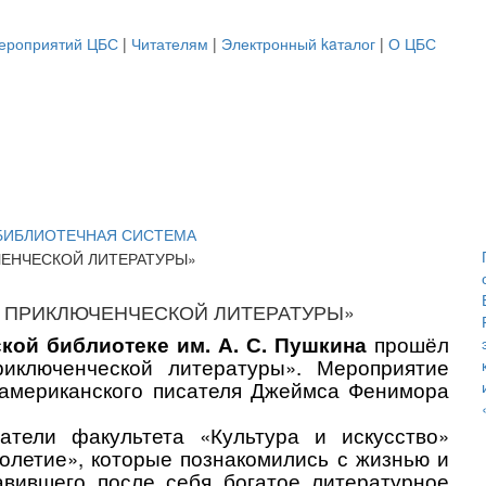
ероприятий ЦБС
|
Читателям
|
Электронный kaталог
|
О ЦБС
 ПРИКЛЮЧЕНЧЕСКОЙ ЛИТЕРАТУРЫ»
кой библиотеке им. А. С. Пушкина
прошёл
риключенческой литературы». Мероприятие
 американского писателя Джеймса Фенимора
атели факультета «Культура и искусство»
олетие», которые познакомились с жизнью и
авившего после себя богатое литературное