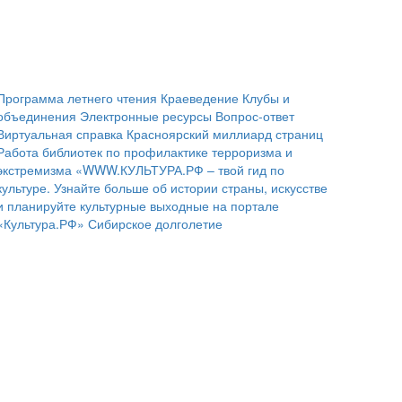
Программа летнего чтения
Краеведение
Клубы и
объединения
Электронные ресурсы
Вопрос-ответ
Виртуальная справка
Красноярский миллиард страниц
Работа библиотек по профилактике терроризма и
экстремизма
«WWW.КУЛЬТУРА.РФ – твой гид по
культуре. Узнайте больше об истории страны, искусстве
и планируйте культурные выходные на портале
«Культура.РФ»
Сибирское долголетие