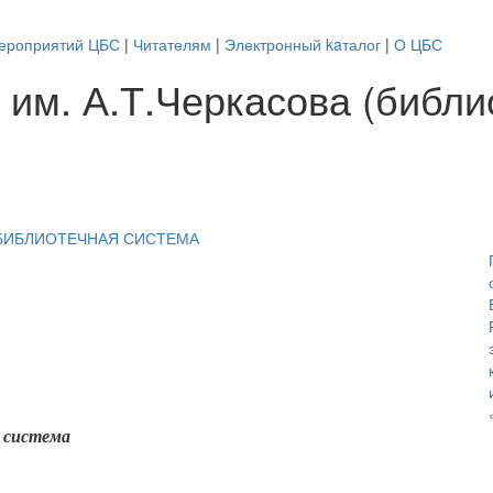
ероприятий ЦБС
|
Читателям
|
Электронный kaталог
|
О ЦБС
 им. А.Т.Черкасова (библи
 система