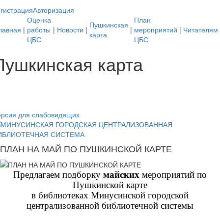
гистрация
Авторизация
Оценка
План
Пушкинская
лавная
|
работы
|
Новости
|
|
мероприятий
|
Читателям
карта
ЦБС
ЦБС
Пушкинская карта
ерсия для слабовидящих
ПЛАН НА МАЙ ПО ПУШКИНСКОЙ КАРТЕ
Предлагаем подборку
майских
мероприятий по
Пушкинской карте
в библиотеках Минусинской городской
централизованной библиотечной системы