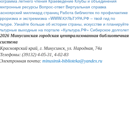
ограмма летнего чтения
Краеведение
Клубы и объединения
лектронные ресурсы
Вопрос-ответ
Виртуальная справка
расноярский миллиард страниц
Работа библиотек по профилактике
рроризма и экстремизма
«WWW.КУЛЬТУРА.РФ – твой гид по
льтуре. Узнайте больше об истории страны, искусстве и планируйте
льтурные выходные на портале «Культура.РФ»
Сибирское долголет
2026 Минусинская городская централизованная библиотечная
система
Красноярский край, г. Минусинск, ул. Народная, 74а
Телефоны: (39132) 4-05-31, 4-02-83
Электронная почта:
minusinsk
-
biblioteka
@
yandex
.
ru